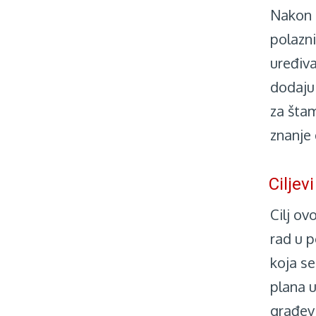
Nakon 
polazni
uređiva
dodaju
za štam
znanje 
Ciljev
Cilj ov
rad u p
koja se
plana u
građevi