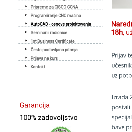
Pripreme za CISCO CCNA
Programiranje CNC mašina
Naredn
AutoCAD - osnove projektovanja
18h
, 
Seminari i radionice
1st Business Certificate
Često postavljana pitanja
Prijavit
Prijava na kurs
učesnik
Kontakt
uz potp
Izrada 
Garancija
postali
specijal
100% zadovoljstvo
bave pr