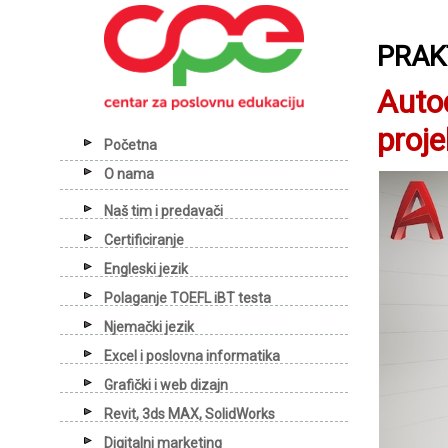
PRAK
Auto
proj
Početna
O nama
Naš tim i predavači
Certificiranje
Engleski jezik
Polaganje TOEFL iBT testa
Njemački jezik
Excel i poslovna informatika
Grafički i web dizajn
Revit, 3ds MAX, SolidWorks
Digitalni marketing