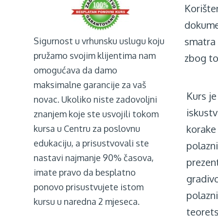
Korište
dokumen
smatra 
Sigurnost u vrhunsku uslugu koju
pružamo svojim klijentima nam
zbog to
omogućava da damo
maksimalne garancije za vaš
Kurs j
novac. Ukoliko niste zadovoljni
iskustv
znanjem koje ste usvojili tokom
korake
kursa u Centru za poslovnu
edukaciju, a prisustvovali ste
polazni
nastavi najmanje 90% časova,
prezent
imate pravo da besplatno
gradivo
ponovo prisustvujete istom
polazni
kursu u naredna 2 mjeseca.
teorets