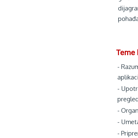
dijagra
pohađa
Teme 
-
Razum
aplikac
-
Upotre
pregle
-
Organi
-
Umeta
-
Pripr