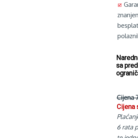
Garan
znanjem
bespla
polazni
Naredn
sa pre
ogranič
Cijena 
Cijena
Plaćanj
6 rata 
te jedn