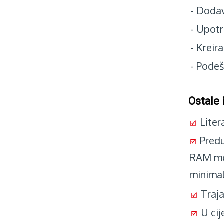
-
Dodava
-
Upotre
-
Kreira
-
Podeša
Ostale 
Liter
Predu
RAM mem
minimal
Traja
U cij