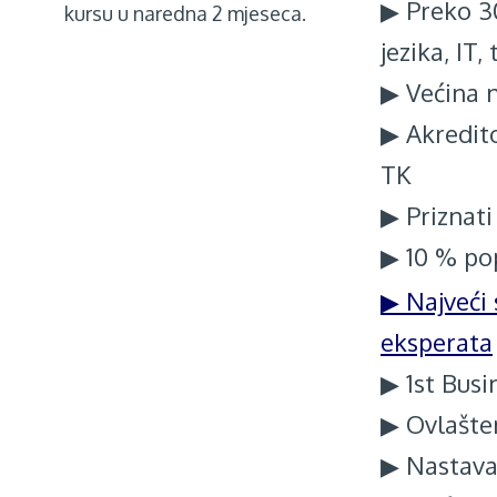
▶ Preko 3
kursu u naredna 2 mjeseca.
jezika, IT,
Anwalt Der Beste
▶ Većina n
▶ Akredito
TK
▶ Priznati 
▶ 10 % po
▶ Najveći 
eksperata
▶ 1st Busi
▶ Ovlašten
▶ Nastava