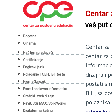
Centar 
vaš put 
Početna
O nama
Centar za 
Naš tim i predavači
centar za 
Certificiranje
informacio
Engleski jezik
dizajna i 
Polaganje TOEFL iBT testa
Njemački jezik
postali s
Excel i poslovna informatika
BiH, sa po
Grafički i web dizajn
polaznika
Revit, 3ds MAX, SolidWorks
vrhunskih 
Digitalni marketing