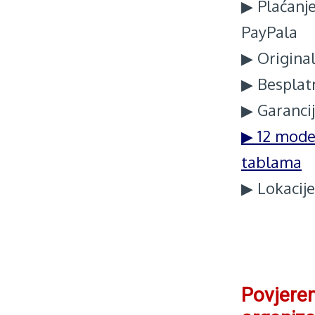
▶ Plaćanj
PayPala
▶ Original
▶ Besplatn
▶ Garancij
▶ 12 mode
tablama
▶ Lokacije
Povjeren