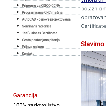
Pripreme za CISCO CCNA
polaznici
Programiranje CNC mašina
obrazovanj
AutoCAD - osnove projektovanja
Certificate
Seminari i radionice
1st Business Certificate
Često postavljana pitanja
Slavimo 
Prijava na kurs
Kontakt
Garancija
100% zadovoljstvo